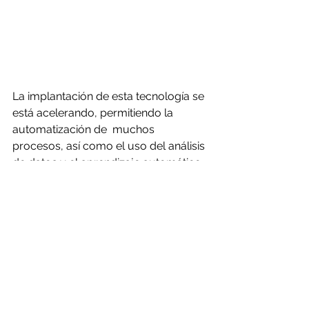
La implantación de esta tecnología se 
está acelerando, permitiendo la 
automatización de  muchos 
procesos, así como el uso del análisis 
de datos y el aprendizaje automático 
para la gestión y monitorización de 
las redes.
Conclusiones
El futuro se presenta muy interesante. 
Las increíbles prestaciones que traen 
el 5G, el WIFI 6, el i-Cloud, el hogar 
digital, la inteligencia artificial... son un 