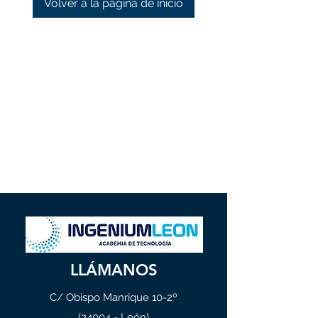
Volver a la página de inicio
LLÁMANOS
C/ Obispo Manrique 10-2º
(24004 - León)