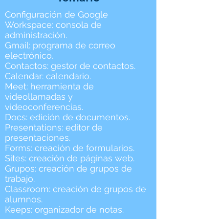
Configuración de Google
Workspace: consola de
administración.
Gmail: programa de correo
electrónico.
Contactos: gestor de contactos.
Calendar: calendario.
Meet: herramienta de
videollamadas y
videoconferencias.
Docs: edición de documentos.
Presentations: editor de
presentaciones.
Forms: creación de formularios.
Sites: creación de páginas web.
Grupos: creación de grupos de
trabajo.
Classroom: creación de grupos de
alumnos.
Keeps: organizador de notas.