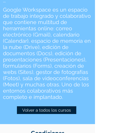
...
Google Workspace es un espacio
de trabajo integrado y colaborativo
que contiene multitud de
herramientas online: correo
electrónico (Gmail), calendario
(Calendar), espacio de memoria en
la nube (Drive), edición de
documentos (Docs), edición de
presentaciones (Presentaciones),
formularios (Forms), creación de
webs (Sites), gestor de fotografías
(Fotos), sala de videoconferencias
(Meet) y muchas otras. Uno de los
entornos colaborativos más
completo e implantado.
Volver a todos los cursos