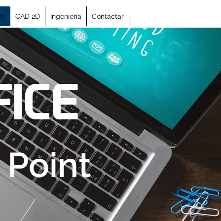
ce
CAD 2D
Ingeniería
Contactar
FICE
 Point