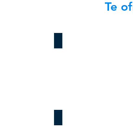
Te of
Word Nivel Medio
Excel Nivel Medio