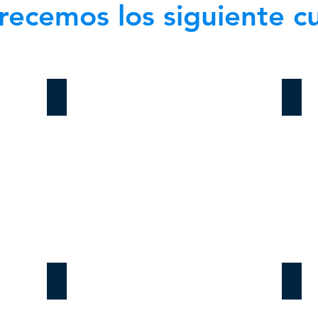
recemos los siguiente c
Word Nivel Avanzado
Word 
Excel Nivel Avanzado
Exce